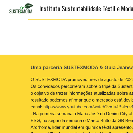
Instituto Sustentabilidade Têxtil e Mod
Sk
Uma parceria S
USTEXMODA & Guia Jeans
O SUSTEXMODA promoveu mês de agosto de 2022 em 
Os convidados percorreram sobre o tripé da Susten
o objetivo de trazer informações atualizadas sobre a
resultado podemos afirmar que o mercado está devi
canal:
https://www.youtube.com/watch?v=tuJBslen
. Na primeira semana a Maria José do Denim City ab
ESG, na segunda semana o Marco Britto da GB Benefi
Arcrhoma, líder mundial em química têxtil apresento