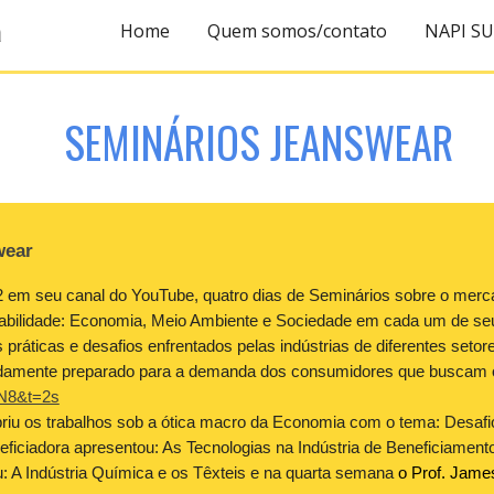
a
Home
Quem somos/contato
NAPI S
ip to main content
Skip to navigat
SEMINÁRIOS JEANSWEAR
wear
seu canal do YouTube, quatro dias de Seminários sobre o merca
tabilidade: Economia, Meio Ambiente e Sociedade em cada um de se
s práticas e desafios enfrentados pelas indústrias de diferentes set
damente preparado para a demanda dos consumidores que buscam o 
vN8&t=2s
riu os trabalhos sob a ótica macro da Economia com o tema: Desafio
ciadora apresentou: As Tecnologias na Indústria de Beneficiamento
u: A Indústria Química e os Têxteis e na quarta semana
o Prof. Jame