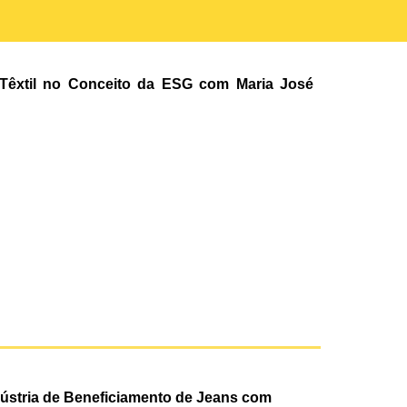
Têxtil no
C
onceito da ESG com Maria Jos
é
dústria de Beneficiamento de Jeans com