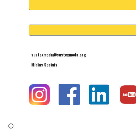
sustexmoda@sustexmoda.org
Mídias Sociais
Page
Report abuse
updated