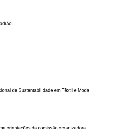
adrão:
cional de Sustentabilidade em Têxtil e Moda
rme orientações da comissão organizadora.