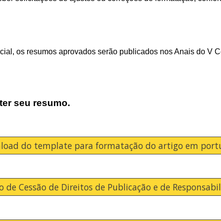
ficial, os resumos aprovados serão publicados nos Anais d
ter seu resumo.
load do template para formatação do artigo em port
 de Cessão de Direitos de Publicação e de Responsabi