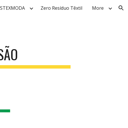
USTEXMODA
Zero Resíduo Têxtil
More
ion
SÃO