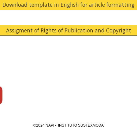
Download template in English for article formatting
Assigment of Rights of Publication and Copyright
©
2024 NAPI - INSTITUTO SUSTEXMODA