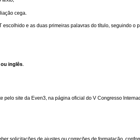
liação cega.
scolhido e as duas primeiras palavras do título, seguindo o p
ou inglês
.
 pelo site da Even3, na página oficial do V Congresso Interna
er solicitações de ajustes ou correções de formatação, confo