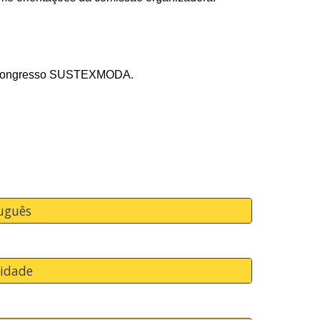
o V Congresso SUSTEXMODA.
uguês
lidade