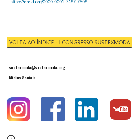
https://orcid.org/0000-0001-7487-7508
VOLTA AO ÍNDICE - I CONGRESSO SUSTEXMODA
sustexmoda@sustexmoda.org
Mídias Sociais